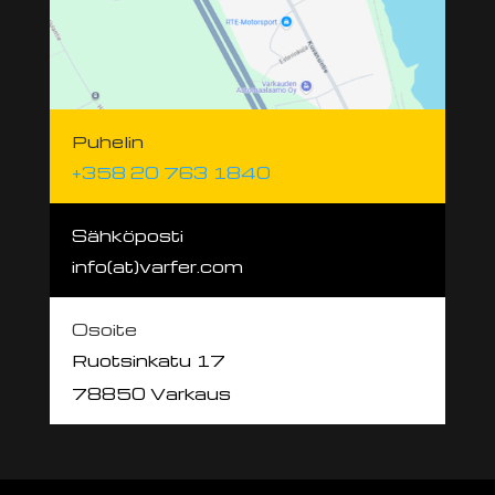
Puhelin
+358 20 763 1840
Sähköposti
info(at)varfer.com
Osoite
Ruotsinkatu 17
78850 Varkaus