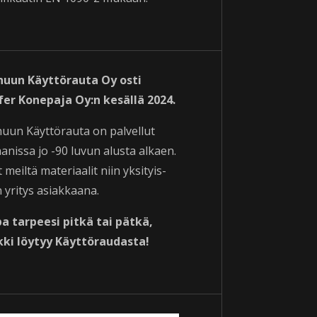
nuun Käyttörauta Oy osti
fer Konepaja Oy:n kesällä 2024.
nuun Käyttörauta on palvellut
anissa jo -90 luvun alusta alkaen.
 meiltä materiaalit niin yksityis-
 yritys asiakkaana.
pa tarpeesi pitkä tai pätkä,
kki löytyy Käyttöraudasta!