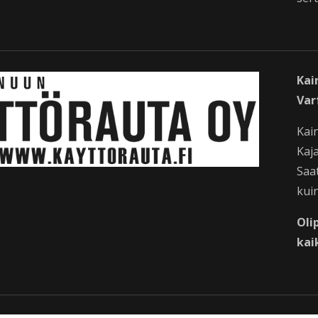
Kai
Var
Kai
Kaja
Saat
kuin
Oli
kai