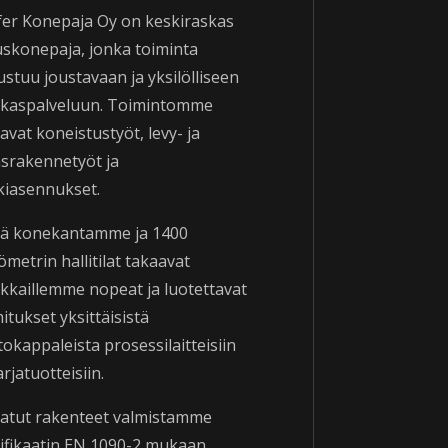
fer Konepaja Oy on keskiraskas
auskonepaja, jonka toiminta
stuu joustavaan ja yksilölliseen
akaspalveluun. Toimintomme
avat koneistustyöt, levy- ja
äsrakennetyöt ja
kiasennukset.
eä konekantamme ja 1400
ömetrin hallitilat takaavat
akkaillemme nopeat ja luotettavat
itukset yksittäisistä
okappaleista prosessilaitteisiin
arjatuotteisiin.
satut rakenteet valmistamme
tifikaatin EN 1090-2 mukaan.