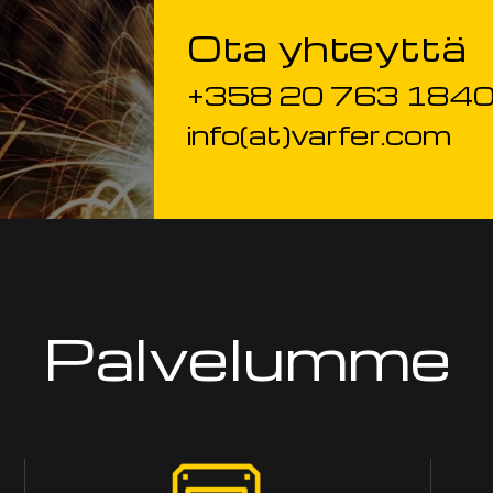
Ota yhteyttä
+358 20 763 184
info(at)varfer.com
Palvelumme