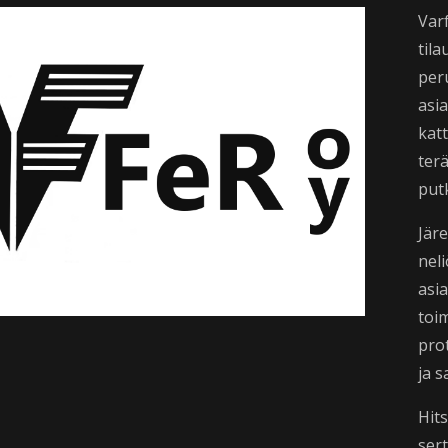
Var
til
peru
asi
katt
ter
put
Jär
neli
asi
toim
prot
ja s
Hit
ser